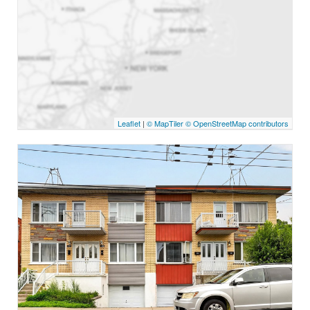
Leaflet
|
© MapTiler
© OpenStreetMap contributors