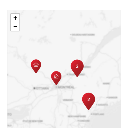
+
−
3
2