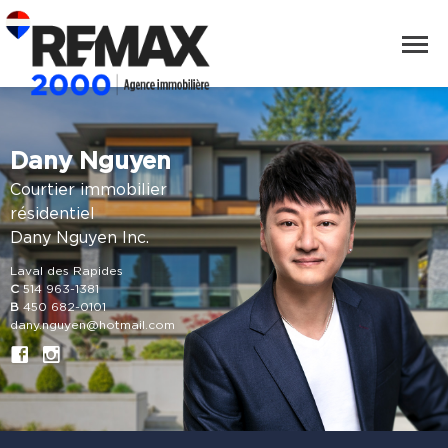
Dany Nguyen
Courtier immobilier
résidentiel
Dany Nguyen Inc.
Laval des Rapides
C
514 963-1381
B
450 682-0101
dany.nguyen@hotmail.com