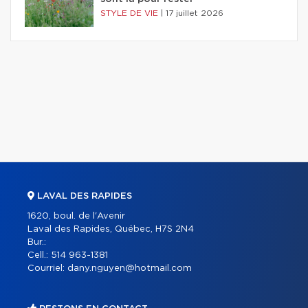
STYLE DE VIE
|
17 juillet 2026
LAVAL DES RAPIDES
1620, boul. de l'Avenir
Laval des Rapides, Québec, H7S 2N4
Bur.:
Cell.:
514 963-1381
Courriel:
dany.nguyen@hotmail.com